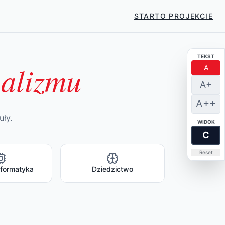
START
O PROJEKCIE
TEKST
nalizmu
A
A+
A++
uły.
WIDOK
C
Reset
nformatyka
Dziedzictwo