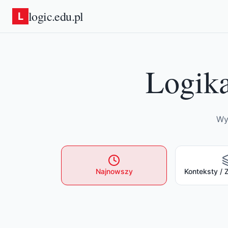
logic.edu.pl
L
Logik
Wyb
Najnowszy
Konteksty / 