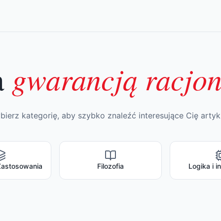
gwarancją racjo
a
ierz kategorię, aby szybko znaleźć interesujące Cię artyk
Zastosowania
Filozofia
Logika i i