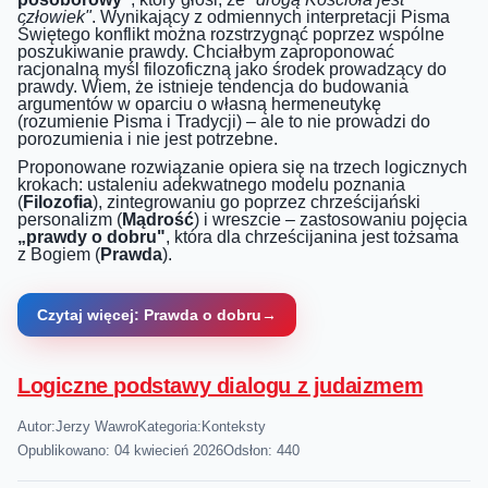
człowiek"
. Wynikający z odmiennych interpretacji Pisma
Świętego konflikt można rozstrzygnąć poprzez wspólne
poszukiwanie prawdy. Chciałbym zaproponować
racjonalną myśl filozoficzną jako środek prowadzący do
prawdy. Wiem, że istnieje tendencja do budowania
argumentów w oparciu o własną hermeneutykę
(rozumienie Pisma i Tradycji) – ale to nie prowadzi do
porozumienia i nie jest potrzebne.
Proponowane rozwiązanie opiera się na trzech logicznych
krokach: ustaleniu adekwatnego modelu poznania
(
Filozofia
), zintegrowaniu go poprzez chrześcijański
personalizm (
Mądrość
) i wreszcie – zastosowaniu pojęcia
„prawdy o dobru"
, która dla chrześcijanina jest tożsama
z Bogiem (
Prawda
).
Czytaj więcej: Prawda o dobru
Logiczne podstawy dialogu z judaizmem
Autor:
Jerzy Wawro
Kategoria:
Konteksty
Opublikowano: 04 kwiecień 2026
Odsłon: 440