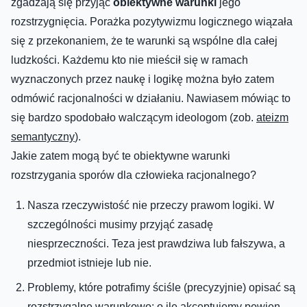
zgadzają się przyjąć
obiektywne warunki
jego
rozstrzygnięcia. Porażka pozytywizmu logicznego wiązała
się z przekonaniem, że te warunki są wspólne dla całej
ludzkości. Każde
mu
kto nie mieścił się w ramach
wyznaczonych przez naukę i logikę można było zatem
odmówić racjonalności w działaniu. Nawiasem mówiąc to
się bardzo spodobało walczącym ideologom (zob.
ateizm
semantyczny
).
Jakie zatem mogą być te obiektywne warunki
rozstrzygania
sporów
dla człowieka racjonalnego?
Nasza rzeczywistość nie przeczy prawom logiki. W
szczególności musimy przyjąć zasadę
niesprzeczności. Teza jest prawdziwa lub fałszywa, a
przedmiot istnieje lub nie.
Problemy, które potrafimy ściśle (precyzyjnie) opisać są
rozstrzygalne warunkowo: o ile akceptujemy pewien