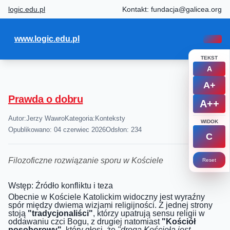
logic.edu.pl
Kontakt: fundacja@galicea.org
www.logic.edu.pl
TEKST
A
A+
Prawda o dobru
A++
Autor:
Jerzy Wawro
Kategoria:
Konteksty
WIDOK
Opublikowano: 04 czerwiec 2026
Odsłon: 234
C
Filozoficzne rozwiązanie sporu w Kościele
Reset
Wstęp: Źródło konfliktu i teza
Obecnie w Kościele Katolickim widoczny jest wyraźny
spór między dwiema wizjami religijności. Z jednej strony
stoją
"tradycjonaliści"
, którzy upatrują sensu religii w
oddawaniu czci Bogu, z drugiej natomiast
"Kościół
posoborowy"
, który głosi, że
"drogą Kościoła jest